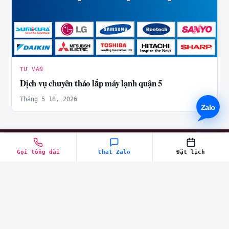
TƯ VẤN
Dịch vụ chuyên tháo lắp máy lạnh quận 5
Tháng 5 18, 2026
Cần thợ điện lạnh tận nơi?
Gọi tổng đài
Chat Zalo
Đặt lịch
Gọi tổng đài — kỹ thuật viên có mặt nhanh, báo giá
trước.
Chat Zalo
028.6670.4444